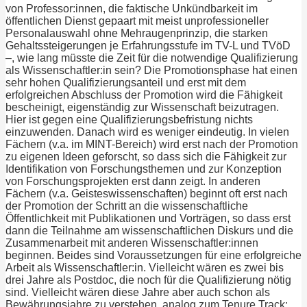
von Professor:innen, die faktische Unkündbarkeit im
öffentlichen Dienst gepaart mit meist unprofessioneller
Personalauswahl ohne Mehraugenprinzip, die starken
Gehaltssteigerungen je Erfahrungsstufe im TV-L und TVöD
–, wie lang müsste die Zeit für die notwendige Qualifizierung
als Wissenschaftler:in sein? Die Promotionsphase hat einen
sehr hohen Qualifizierungsanteil und erst mit dem
erfolgreichen Abschluss der Promotion wird die Fähigkeit
bescheinigt, eigenständig zur Wissenschaft beizutragen.
Hier ist gegen eine Qualifizierungsbefristung nichts
einzuwenden. Danach wird es weniger eindeutig. In vielen
Fächern (v.a. im MINT-Bereich) wird erst nach der Promotion
zu eigenen Ideen geforscht, so dass sich die Fähigkeit zur
Identifikation von Forschungsthemen und zur Konzeption
von Forschungsprojekten erst dann zeigt. In anderen
Fächern (v.a. Geisteswissenschaften) beginnt oft erst nach
der Promotion der Schritt an die wissenschaftliche
Öffentlichkeit mit Publikationen und Vorträgen, so dass erst
dann die Teilnahme am wissenschaftlichen Diskurs und die
Zusammenarbeit mit anderen Wissenschaftler:innen
beginnen. Beides sind Voraussetzungen für eine erfolgreiche
Arbeit als Wissenschaftler:in. Vielleicht wären es zwei bis
drei Jahre als Postdoc, die noch für die Qualifizierung nötig
sind. Vielleicht wären diese Jahre aber auch schon als
Bewährungsjahre zu verstehen, analog zum Tenure Track: