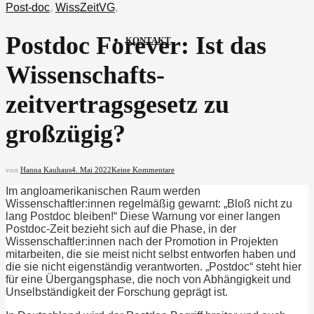
Post-doc
,
WissZeitVG
,
Postdoc Forever: Ist das
KONTAKT
Wissenschafts-
zeitvertragsgesetz zu
großzügig?
von
Hanna Kauhaus
4. Mai 2022
Keine Kommentare
Im angloamerikanischen Raum werden
Wissenschaftler:innen regelmäßig gewarnt: „Bloß nicht zu
lang Postdoc bleiben!“ Diese Warnung vor einer langen
Postdoc-Zeit bezieht sich auf die Phase, in der
Wissenschaftler:innen nach der Promotion in Projekten
mitarbeiten, die sie meist nicht selbst entworfen haben und
die sie nicht eigenständig verantworten. „Postdoc“ steht hier
für eine Übergangsphase, die noch von Abhängigkeit und
Unselbständigkeit der Forschung geprägt ist.