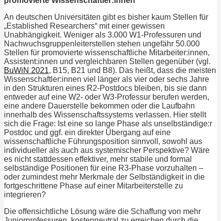
promovierte Wissenschaftler:innen
An deutschen Universitäten gibt es bisher kaum Stellen für
„Established Researchers“ mit einer gewissen
Unabhängigkeit. Weniger als 3.000 W1-Professuren und
Nachwuchsgruppenleiterstellen stehen ungefähr 50.000
Stellen für promovierte wissenschaftliche Mitarbeiter:innen,
Assistent:innen und vergleichbaren Stellen gegenüber (vgl.
BuWiN 2021
, B15, B21 und B8). Das heißt, dass die meisten
Wissenschaftler:innen viel länger als vier oder sechs Jahre
in den Strukturen eines R2-Postdocs bleiben, bis sie dann
entweder auf eine W2- oder W3-Professur berufen werden,
eine andere Dauerstelle bekommen oder die Laufbahn
innerhalb des Wissenschaftssystems verlassen. Hier stellt
sich die Frage: Ist eine so lange Phase als unselbständige:r
Postdoc und ggf. ein direkter Übergang auf eine
wissenschaftliche Führungsposition sinnvoll, sowohl aus
individueller als auch aus systemischer Perspektive? Wäre
es nicht stattdessen effektiver, mehr stabile und formal
selbständige Positionen für eine R3-Phase vorzuhalten –
oder zumindest mehr Merkmale der Selbständigkeit in die
fortgeschrittene Phase auf einer Mitarbeiterstelle zu
integrieren?
Die offensichtliche Lösung wäre die Schaffung von mehr
Juniorprofessuren, kostenneutral zu erreichen durch die