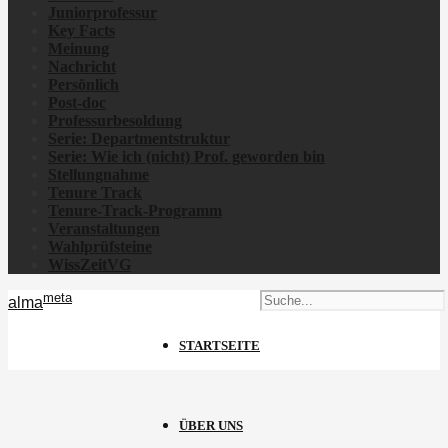
Juniorprofessur
Key Facts
Meinung
Nachricht
Persönlich
Post-doc
Professurbesoldung
Serie: Departmentstruktur
Serie: Wie ich
(nicht)
Prof. geworden bin
Stellungnahme
Tenure Track
Tenure-Track-Programm
Veranstaltungen
Wahlprüfsteine
WissZeitVG
meta
alma
STARTSEITE
ÜBER UNS