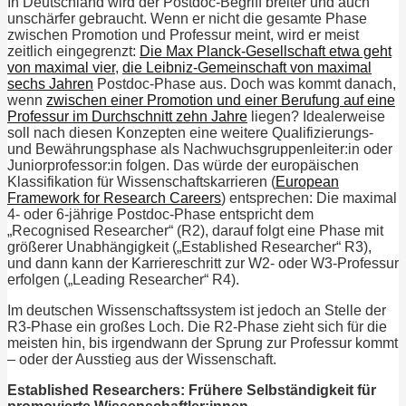
In Deutschland wird der Postdoc-Begriff breiter und auch
unschärfer gebraucht. Wenn er nicht die gesamte Phase
zwischen Promotion und Professur meint, wird er meist
zeitlich eingegrenzt:
Die Max Planck-Gesellschaft etwa geht
von maximal vier
,
die Leibniz-Gemeinschaft von maximal
sechs Jahren
Postdoc-Phase aus. Doch was kommt danach,
wenn
zwischen einer Promotion und einer Berufung auf eine
Professur im Durchschnitt zehn Jahre
liegen? Idealerweise
soll nach diesen Konzepten eine weitere Qualifizierungs-
und Bewährungsphase als Nachwuchsgruppenleiter:in oder
Juniorprofessor:in folgen. Das würde der europäischen
Klassifikation für Wissenschaftskarrieren (
European
Framework for Research Careers
) entsprechen: Die maximal
4- oder 6-jährige Postdoc-Phase entspricht dem
„Recognised Researcher“ (R2), darauf folgt eine Phase mit
größerer Unabhängigkeit („Established Researcher“ R3),
und dann kann der Karriereschritt zur W2- oder W3-Professur
erfolgen („Leading Researcher“ R4).
Im deutschen Wissenschaftssystem ist jedoch an Stelle der
R3-Phase ein großes Loch. Die R2-Phase zieht sich für die
meisten hin, bis irgendwann der Sprung zur Professur kommt
– oder der Ausstieg aus der Wissenschaft.
Established Researchers: Frühere Selbständigkeit für