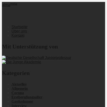
meta
alma
Startseite
Über uns
Kontakt
Mit Unterstützung von
Kategorien
Aktuelles
Allgemein
Corona
Erstberufungsalter
Gastkolumne
Interview