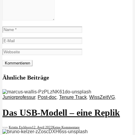
Ähnliche Beiträge
Juniorprofessur
,
Post-doc
,
Tenure Track
,
WissZeitVG
,
Das USB-Modell – eine Replik
von
Kristin Eichhorn
12. April 2022
Keine Kommentare