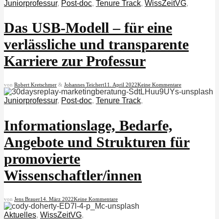
Juniorprofessur
,
Post-doc
,
Tenure Track
,
WissZeitVG
,
Das USB-Modell – für eine
verlässliche und transparente
Karriere zur Professur
von
Robert Kretschmer
&
Johannes Teichert
11. April 2022
Keine Kommentare
Juniorprofessur
,
Post-doc
,
Tenure Track
,
Informationslage, Bedarfe,
Angebote und Strukturen für
promovierte
Wissenschaftler/innen
von
Jens Brauer
14. März 2022
Keine Kommentare
Aktuelles
,
WissZeitVG
,