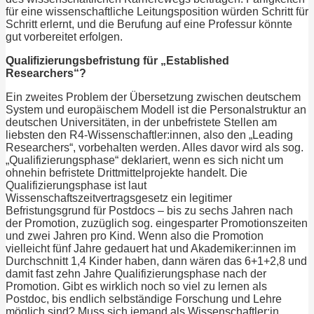
für eine wissenschaftliche Leitungsposition würden Schritt für
Schritt erlernt, und die Berufung auf eine Professur könnte
gut vorbereitet erfolgen.
Qualifizierungsbefristung für „Established
Researchers“?
Ein zweites Problem der Übersetzung zwischen deutschem
System und europäischem Modell ist die Personalstruktur an
deutschen Universitäten, in der unbefristete Stellen am
liebsten den R4-Wissenschaftler:innen, also den „Leading
Researchers“, vorbehalten werden. Alles davor wird als sog.
„Qualifizierungsphase“ deklariert, wenn es sich nicht um
ohnehin befristete Drittmittelprojekte handelt. Die
Qualifizierungsphase ist laut
Wissenschaftszeitvertragsgesetz ein legitimer
Befristungsgrund für Postdocs – bis zu sechs Jahren nach
der Promotion, zuzüglich sog. eingesparter Promotionszeiten
und zwei Jahren pro Kind. Wenn also die Promotion
vielleicht fünf Jahre gedauert hat und Akademiker:innen im
Durchschnitt 1,4 Kinder haben, dann wären das 6+1+2,8 und
damit fast zehn Jahre Qualifizierungsphase nach der
Promotion. Gibt es wirklich noch so viel zu lernen als
Postdoc, bis endlich selbständige Forschung und Lehre
möglich sind? Muss sich jemand als Wissenschaftler:in