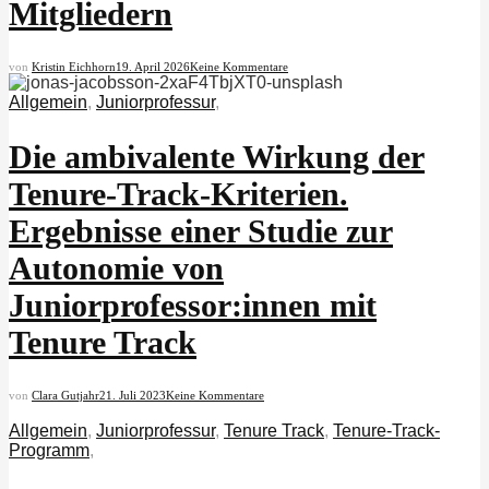
Mitgliedern
von
Kristin Eichhorn
19. April 2026
Keine Kommentare
Allgemein
,
Juniorprofessur
,
Die ambivalente Wirkung der
Tenure-Track-Kriterien.
Ergebnisse einer Studie zur
Autonomie von
Juniorprofessor:innen mit
Tenure Track
von
Clara Gutjahr
21. Juli 2023
Keine Kommentare
Allgemein
,
Juniorprofessur
,
Tenure Track
,
Tenure-Track-
Programm
,