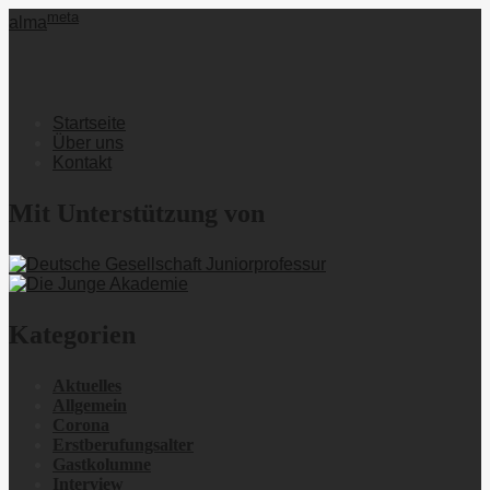
meta
alma
Startseite
Über uns
Kontakt
Mit Unterstützung von
Kategorien
Aktuelles
Allgemein
Corona
Erstberufungsalter
Gastkolumne
Interview