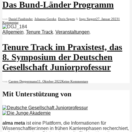
Das Bund-Länder Programm
von
Daniel Fassbinder
,
Johanna Gereke
,
Doris Segets
&
Ingo Siegert
27. Januar 2023
1
Kommentar
Allgemein
,
Tenure Track
,
Veranstaltungen
,
Tenure Track im Praxistest, das
8. Symposium der Deutschen
Gesellschaft Juniorprofessur
von
Carsten Deppermann
11. Oktober 2022
Keine Kommentare
Mit Unterstützung von
alma meta
ist eine Plattform, die Informationen für
Wissenschaftler:innen in frühen Karrierephasen recherchiert,