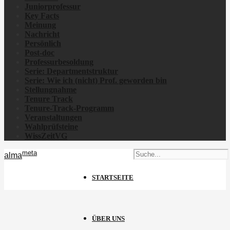
Juniorprofessur
Key Facts
Meinung
Nachricht
Persönlich
Post-doc
Professurbesoldung
Serie: Departmentstruktur
Serie: Wie ich
(nicht)
Prof. geworden bin
Stellungnahme
Tenure Track
Tenure-Track-Programm
Veranstaltungen
Wahlprüfsteine
WissZeitVG
meta
alma
STARTSEITE
ÜBER UNS