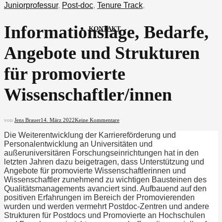
Juniorprofessur
,
Post-doc
,
Tenure Track
,
Informationslage, Bedarfe,
KONTAKT
Angebote und Strukturen
für promovierte
Wissenschaftler/innen
von
Jens Brauer
14. März 2022
Keine Kommentare
Die Weiterentwicklung der Karriereförderung und
Personalentwicklung an Universitäten und
außeruniversitären Forschungseinrichtungen hat in den
letzten Jahren dazu beigetragen, dass Unterstützung und
Angebote für promovierte Wissenschaftlerinnen und
Wissenschaftler zunehmend zu wichtigen Bausteinen des
Qualitätsmanagements avanciert sind. Aufbauend auf den
positiven Erfahrungen im Bereich der Promovierenden
wurden und werden vermehrt Postdoc-Zentren und andere
Strukturen für Postdocs und Promovierte an Hochschulen