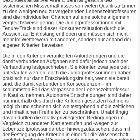
besonders attraktiver Anreiz, denn angesichts des
systemischen Missverhältnisses von vielen Qualifikant:innen
zu den wenigen neu zu vergebenden Lebenszeitprofessuren
sind die individuellen Chancen auf eine solche allgemein
vergleichsweise gering. Die Juniorprofessor:innen mit
Tenure-Track sind dieser Konkurrenzsituation durch die
Aussicht auf Entfristung enthoben und müssen sich nicht
mehr im Wettbewerb mit anderen, sondern nur anhand der
eigenen Kriterien beweisen.
Die in den Kriterien verankerten Anforderungen und die
damit verbundenen Aufgaben sind dafür jedoch nach der
Verhandlung festgeschrieben. Sie könnten zwar jederzeit
unterlaufen werden, doch die Juniorprofessor:innen haben
praktisch nur dann Entscheidungsfreiheit, wenn sie bereit
sind, die damit verbundenen Konsequenzen – im
schlimmsten Fall das Verpassen der Lebenszeitprofessur –
in Kauf zu nehmen. Autonome Entscheidungen sind daher
nur innerhalb des durch die Kriterien gesetzten Rahmens
möglich und scheinen sich weitestgehend auf die zeitlichen
und inhaltlichen Freiheiten zu beschränken. Unabhängig
davon dürften die relativ privilegierten Bedingungen im
Vergleich zu anderen Karrierestufen und -wegen zur
Lebenszeitprofessur darüber hinwegzutäuschen, dass mit
der Festlegung der Kriterien in einer für die Wissenschaft