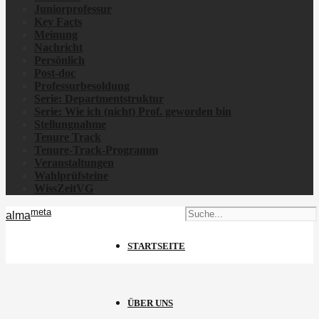
Juniorprofessur
Key Facts
Meinung
Nachricht
Persönlich
Post-doc
Professurbesoldung
Serie: Departmentstruktur
Serie: Wie ich
(nicht)
Prof. geworden bin
Stellungnahme
Tenure Track
Tenure-Track-Programm
Veranstaltungen
Wahlprüfsteine
WissZeitVG
meta
alma
STARTSEITE
ÜBER UNS