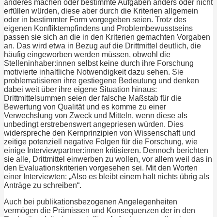
anderes machen oder bestimmte Aufgaben anders oder nicht
erfüllen würden, diese aber durch die Kriterien allgemein
oder in bestimmter Form vorgegeben seien. Trotz des
eigenen Konfliktempfindens und Problembewusstseins
passen sie sich an die in den Kriterien gemachten Vorgaben
an. Das wird etwa in Bezug auf die Drittmittel deutlich, die
häufig eingeworben werden müssen, obwohl die
Stelleninhaber:innen selbst keine durch ihre Forschung
motivierte inhaltliche Notwendigkeit dazu sehen. Sie
problematisieren ihre gestiegene Bedeutung und denken
dabei weit über ihre eigene Situation hinaus:
Drittmittelsummen seien der falsche Maßstab für die
Bewertung von Qualität und es komme zu einer
Verwechslung von Zweck und Mitteln, wenn diese als
unbedingt erstrebenswert angepriesen würden. Dies
widerspreche den Kernprinzipien von Wissenschaft und
zeitige potenziell negative Folgen für die Forschung, wie
einige Interviewpartner:innen kritisieren. Dennoch berichten
sie alle, Drittmittel einwerben zu wollen, vor allem weil das in
den Evaluationskriterien vorgesehen sei. Mit den Worten
einer Interviewten: „Also es bleibt einem halt nichts übrig als
Anträge zu schreiben“.
Auch bei publikationsbezogenen Angelegenheiten
vermögen die Prämissen und Konsequenzen der in den