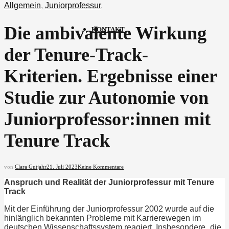
Allgemein
,
Juniorprofessur
,
Die ambivalente Wirkung
KONTAKT
der Tenure-Track-
Kriterien. Ergebnisse einer
Studie zur Autonomie von
Juniorprofessor:innen mit
Tenure Track
von
Clara Gutjahr
21. Juli 2023
Keine Kommentare
Anspruch und Realität der Juniorprofessur mit Tenure
Track
Mit der Einführung der Juniorprofessur 2002 wurde auf die
hinlänglich bekannten Probleme mit Karrierewegen im
deutschen Wissenschaftssystem reagiert. Insbesondere „die