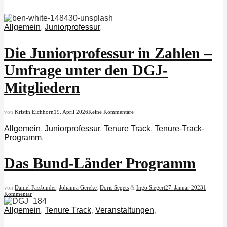
Allgemein
,
Juniorprofessur
,
Die Juniorprofessur in Zahlen –
Umfrage unter den DGJ-
Mitgliedern
von
Kristin Eichhorn
19. April 2026
Keine Kommentare
Allgemein
,
Juniorprofessur
,
Tenure Track
,
Tenure-Track-
Programm
,
Das Bund-Länder Programm
von
Daniel Fassbinder
,
Johanna Gereke
,
Doris Segets
&
Ingo Siegert
27. Januar 2023
1
Kommentar
Allgemein
,
Tenure Track
,
Veranstaltungen
,