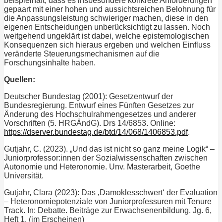
beispielhaft, dass es insbesondere konkrete Anforderungen
gepaart mit einer hohen und aussichtsreichen Belohnung für
die Anpassungsleistung schwieriger machen, diese in den
eigenen Entscheidungen unberücksichtigt zu lassen. Noch
weitgehend ungeklärt ist dabei, welche epistemologischen
Konsequenzen sich hieraus ergeben und welchen Einfluss
veränderte Steuerungsmechanismen auf die
Forschungsinhalte haben.
Quellen:
Deutscher Bundestag (2001): Gesetzentwurf der
Bundesregierung. Entwurf eines Fünften Gesetzes zur
Änderung des Hochschulrahmengesetzes und anderer
Vorschriften (5. HRGÄndG). Drs 14/6853. Online:
https://dserver.bundestag.de/btd/14/068/1406853.pdf
.
Gutjahr, C. (2023). „Und das ist nicht so ganz meine Logik“ –
Juniorprofessor:innen der Sozialwissenschaften zwischen
Autonomie und Heteronomie. Unv. Masterarbeit, Goethe
Universität.
Gutjahr, Clara (2023): Das ‚Damoklesschwert‘ der Evaluation
– Heteronomiepotenziale von Juniorprofessuren mit Tenure
Track. In: Debatte. Beiträge zur Erwachsenenbildung. Jg. 6,
Heft 1. (im Erscheinen)