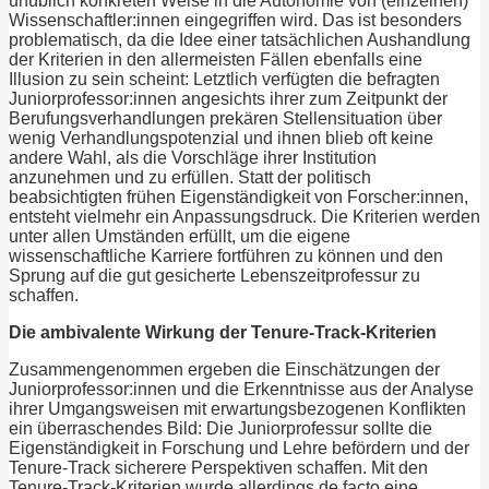
unüblich konkreten Weise in die Autonomie von (einzelnen)
Wissenschaftler:innen eingegriffen wird. Das ist besonders
problematisch, da die Idee einer tatsächlichen Aushandlung
der Kriterien in den allermeisten Fällen ebenfalls eine
Illusion zu sein scheint: Letztlich verfügten die befragten
Juniorprofessor:innen angesichts ihrer zum Zeitpunkt der
Berufungsverhandlungen prekären Stellensituation über
wenig Verhandlungspotenzial und ihnen blieb oft keine
andere Wahl, als die Vorschläge ihrer Institution
anzunehmen und zu erfüllen. Statt der politisch
beabsichtigten frühen Eigenständigkeit von Forscher:innen,
entsteht vielmehr ein Anpassungsdruck. Die Kriterien werden
unter allen Umständen erfüllt, um die eigene
wissenschaftliche Karriere fortführen zu können und den
Sprung auf die gut gesicherte Lebenszeitprofessur zu
schaffen.
Die ambivalente Wirkung der Tenure-Track-Kriterien
Zusammengenommen ergeben die Einschätzungen der
Juniorprofessor:innen und die Erkenntnisse aus der Analyse
ihrer Umgangsweisen mit erwartungsbezogenen Konflikten
ein überraschendes Bild: Die Juniorprofessur sollte die
Eigenständigkeit in Forschung und Lehre befördern und der
Tenure-Track sicherere Perspektiven schaffen. Mit den
Tenure-Track-Kriterien wurde allerdings de facto eine