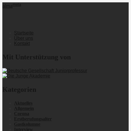
meta
alma
Startseite
Über uns
Kontakt
Mit Unterstützung von
Kategorien
Aktuelles
Allgemein
Corona
Erstberufungsalter
Gastkolumne
Interview