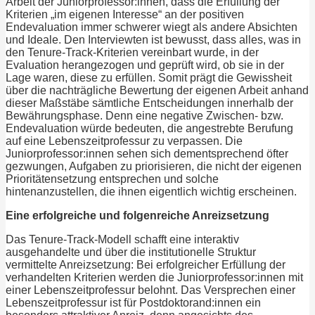
Arbeit der Juniorprofessor:innen, dass die Erfüllung der
Kriterien „im eigenen Interesse“ an der positiven
Endevaluation immer schwerer wiegt als andere Absichten
und Ideale. Den Interviewten ist bewusst, dass alles, was in
den Tenure-Track-Kriterien vereinbart wurde, in der
Evaluation herangezogen und geprüft wird, ob sie in der
Lage waren, diese zu erfüllen. Somit prägt die Gewissheit
über die nachträgliche Bewertung der eigenen Arbeit anhand
dieser Maßstäbe sämtliche Entscheidungen innerhalb der
Bewährungsphase. Denn eine negative Zwischen- bzw.
Endevaluation würde bedeuten, die angestrebte Berufung
auf eine Lebenszeitprofessur zu verpassen. Die
Juniorprofessor:innen sehen sich dementsprechend öfter
gezwungen, Aufgaben zu priorisieren, die nicht der eigenen
Prioritätensetzung entsprechen und solche
hintenanzustellen, die ihnen eigentlich wichtig erscheinen.
Eine erfolgreiche und folgenreiche Anreizsetzung
Das Tenure-Track-Modell schafft eine interaktiv
ausgehandelte und über die institutionelle Struktur
vermittelte Anreizsetzung: Bei erfolgreicher Erfüllung der
verhandelten Kriterien werden die Juniorprofessor:innen mit
einer Lebenszeitprofessur belohnt. Das Versprechen einer
Lebenszeitprofessur ist für Postdoktorand:innen ein