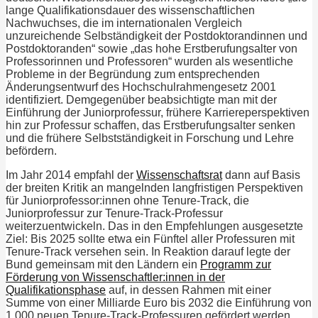
lange Qualifikationsdauer des wissenschaftlichen
Nachwuchses, die im internationalen Vergleich
unzureichende Selbständigkeit der Postdoktorandinnen und
Postdoktoranden“ sowie „das hohe Erstberufungsalter von
Professorinnen und Professoren“ wurden als wesentliche
Probleme in der Begründung zum entsprechenden
Änderungsentwurf des Hochschulrahmengesetz 2001
identifiziert. Demgegenüber beabsichtigte man mit der
Einführung der Juniorprofessur, frühere Karriereperspektiven
hin zur Professur schaffen, das Erstberufungsalter senken
und die frühere Selbstständigkeit in Forschung und Lehre
befördern.
Im Jahr 2014 empfahl der
Wissenschaftsrat
dann auf Basis
der breiten Kritik an mangelnden langfristigen Perspektiven
für Juniorprofessor:innen ohne Tenure-Track, die
Juniorprofessur zur Tenure-Track-Professur
weiterzuentwickeln. Das in den Empfehlungen ausgesetzte
Ziel: Bis 2025 sollte etwa ein Fünftel aller Professuren mit
Tenure-Track versehen sein. In Reaktion darauf legte der
Bund gemeinsam mit den Ländern ein
Programm zur
Förderung von Wissenschaftler:innen in der
Qualifikationsphase
auf, in dessen Rahmen mit einer
Summe von einer Milliarde Euro bis 2032 die Einführung von
1.000 neuen Tenure-Track-Professuren gefördert werden