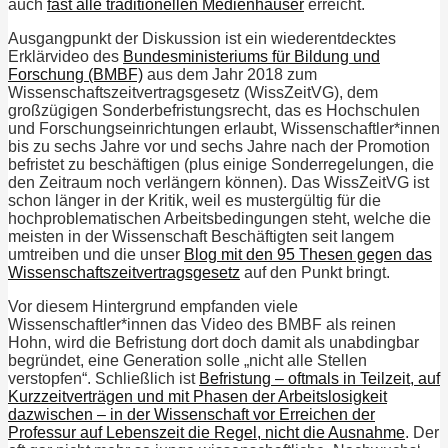
auch
fast alle traditionellen Medienhäuser
erreicht.
Ausgangpunkt der Diskussion ist ein wiederentdecktes
Erklärvideo des
Bundesministeriums für Bildung und
Forschung (BMBF)
aus dem Jahr 2018 zum
Wissenschaftszeitvertragsgesetz (WissZeitVG), dem
großzügigen Sonderbefristungsrecht, das es Hochschulen
und Forschungseinrichtungen erlaubt, Wissenschaftler*innen
bis zu sechs Jahre vor und sechs Jahre nach der Promotion
befristet zu beschäftigen (plus einige Sonderregelungen, die
den Zeitraum noch verlängern können). Das WissZeitVG ist
schon länger in der Kritik, weil es mustergültig für die
hochproblematischen Arbeitsbedingungen steht, welche die
meisten in der Wissenschaft Beschäftigten seit langem
umtreiben und die unser
Blog mit den 95 Thesen gegen das
Wissenschaftszeitvertragsgesetz
auf den Punkt bringt.
Vor diesem Hintergrund empfanden viele
Wissenschaftler*innen das Video des BMBF als reinen
Hohn, wird die Befristung dort doch damit als unabdingbar
begründet, eine Generation solle „nicht alle Stellen
verstopfen“. Schließlich ist
Befristung – oftmals in Teilzeit, auf
Kurzzeitverträgen und mit Phasen der Arbeitslosigkeit
dazwischen – in der Wissenschaft vor Erreichen der
Professur auf Lebenszeit die Regel, nicht die Ausnahme
. Der