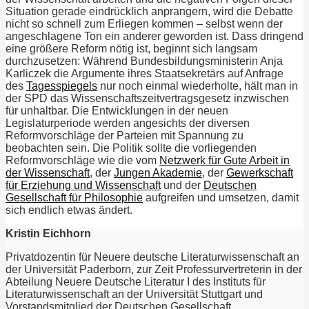
Situation gerade eindrücklich anprangern, wird die Debatte
nicht so schnell zum Erliegen kommen – selbst wenn der
angeschlagene Ton ein anderer geworden ist. Dass dringend
eine größere Reform nötig ist, beginnt sich langsam
durchzusetzen: Während Bundesbildungsministerin Anja
Karliczek die Argumente ihres Staatsekretärs auf Anfrage
des
Tagesspiegels
nur noch einmal wiederholte, hält man in
der SPD das Wissenschaftszeitvertragsgesetz inzwischen
für unhaltbar. Die Entwicklungen in der neuen
Legislaturperiode werden angesichts der diversen
Reformvorschläge der Parteien mit Spannung zu
beobachten sein. Die Politik sollte die vorliegenden
Reformvorschläge wie die vom
Netzwerk für Gute Arbeit in
der Wissenschaft
, der
Jungen Akademie
, der
Gewerkschaft
für Erziehung und Wissenschaft
und der
Deutschen
Gesellschaft für Philosophie
aufgreifen und umsetzen, damit
sich endlich etwas ändert.
Kristin Eichhorn
Privatdozentin für Neuere deutsche Literaturwissenschaft an
der Universität Paderborn, zur Zeit Professurvertreterin in der
Abteilung Neuere Deutsche Literatur I des Instituts für
Literaturwissenschaft an der Universität Stuttgart und
Vorstandsmitglied der Deutschen Gesellschaft