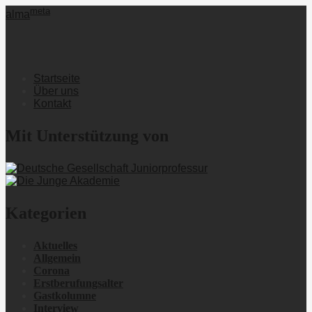
meta
alma
Startseite
Über uns
Kontakt
Mit Unterstützung von
Kategorien
Aktuelles
Allgemein
Corona
Erstberufungsalter
Gastkolumne
Interview