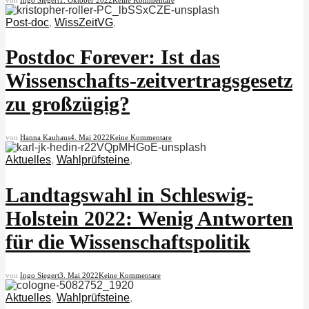
Post-doc
,
WissZeitVG
,
Postdoc Forever: Ist das
Wissenschafts-zeitvertragsgesetz
zu großzügig?
von
Hanna Kauhaus
4. Mai 2022
Keine Kommentare
Aktuelles
,
Wahlprüfsteine
,
Landtagswahl in Schleswig-
Holstein 2022: Wenig Antworten
für die Wissenschaftspolitik
von
Ingo Siegert
3. Mai 2022
Keine Kommentare
Aktuelles
,
Wahlprüfsteine
,