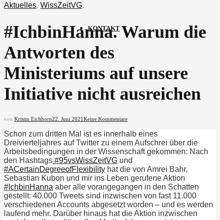
Aktuelles
,
WissZeitVG
,
#IchbinHanna. Warum die
KONTAKT
Antworten des
Ministeriums auf unsere
Initiative nicht ausreichen
von
Kristin Eichhorn
22. Juni 2021
Keine Kommentare
Schon zum dritten Mal ist es innerhalb eines
Dreivierteljahres auf Twitter zu einem Aufschrei über die
Arbeitsbedingungen in der Wissenschaft gekommen: Nach
den Hashtags
#95vsWissZeitVG
und
#ACertainDegreeofFlexibility
hat die von Amrei Bahr,
Sebastian Kubon und mir ins Leben gerufene Aktion
#IchbinHanna
aber alle vorangegangen in den Schatten
gestellt: 40.000 Tweets sind inzwischen von fast 11.000
verschiedenen Accounts abgesetzt worden – und es werden
laufend mehr. Darüber hinaus hat die Aktion inzwischen