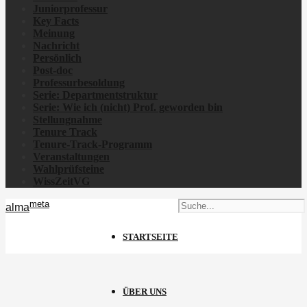
Juniorprofessur
Key Facts
Meinung
Nachricht
Persönlich
Post-doc
Professurbesoldung
Serie: Departmentstruktur
Serie: Wie ich
(nicht)
Prof. geworden bin
Stellungnahme
Tenure Track
Tenure-Track-Programm
Veranstaltungen
Wahlprüfsteine
WissZeitVG
meta
alma
STARTSEITE
ÜBER UNS