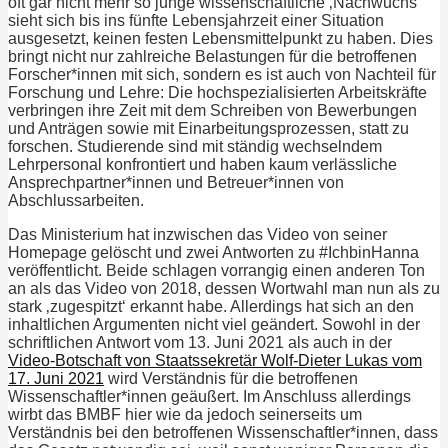
oft gar nicht mehr so junge wissenschaftliche ‚Nachwuchs‘
sieht sich bis ins fünfte Lebensjahrzeit einer Situation
ausgesetzt, keinen festen Lebensmittelpunkt zu haben. Dies
bringt nicht nur zahlreiche Belastungen für die betroffenen
Forscher*innen mit sich, sondern es ist auch von Nachteil für
Forschung und Lehre: Die hochspezialisierten Arbeitskräfte
verbringen ihre Zeit mit dem Schreiben von Bewerbungen
und Anträgen sowie mit Einarbeitungsprozessen, statt zu
forschen. Studierende sind mit ständig wechselndem
Lehrpersonal konfrontiert und haben kaum verlässliche
Ansprechpartner*innen und Betreuer*innen von
Abschlussarbeiten.
Das Ministerium hat inzwischen das Video von seiner
Homepage gelöscht und zwei Antworten zu #IchbinHanna
veröffentlicht. Beide schlagen vorrangig einen anderen Ton
an als das Video von 2018, dessen Wortwahl man nun als zu
stark ‚zugespitzt‘ erkannt habe. Allerdings hat sich an den
inhaltlichen Argumenten nicht viel geändert. Sowohl in der
schriftlichen Antwort vom 13. Juni 2021 als auch in der
Video-Botschaft von Staatssekretär Wolf-Dieter Lukas vom
17. Juni 2021
wird Verständnis für die betroffenen
Wissenschaftler*innen geäußert. Im Anschluss allerdings
wirbt das BMBF hier wie da jedoch seinerseits um
Verständnis bei den betroffenen Wissenschaftler*innen, dass