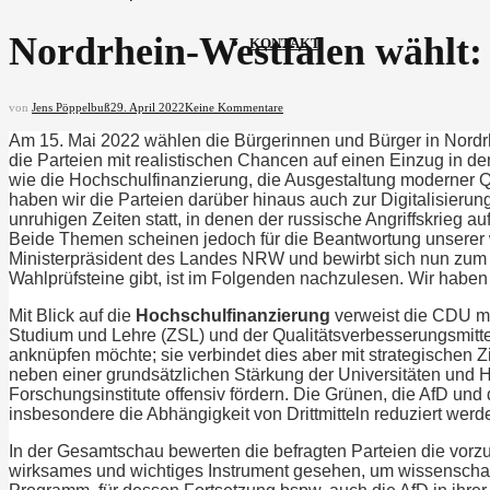
Nordrhein-Westfalen wählt: 
KONTAKT
von
Jens Pöppelbuß
29. April 2022
Keine Kommentare
Am 15. Mai 2022 wählen die Bürgerinnen und Bürger in Nordr
die Parteien mit realistischen Chancen auf einen Einzug in de
wie die Hochschulfinanzierung, die Ausgestaltung moderner Q
haben wir die Parteien darüber hinaus auch zur Digitalisierun
unruhigen Zeiten statt, in denen der russische Angriffskrieg 
Beide Themen scheinen jedoch für die Beantwortung unserer wi
Ministerpräsident des Landes NRW und bewirbt sich nun zum er
Wahlprüfsteine gibt, ist im Folgenden nachzulesen. Wir haben
Mit Blick auf die
Hochschulfinanzierung
verweist die CDU mi
Studium und Lehre (ZSL) und der Qualitätsverbesserungsmittel
anknüpfen möchte; sie verbindet dies aber mit strategischen
neben einer grundsätzlichen Stärkung der Universitäten und H
Forschungsinstitute offensiv fördern. Die Grünen, die AfD und
insbesondere die Abhängigkeit von Drittmitteln reduziert werd
In der Gesamtschau bewerten die befragten Parteien die vorzu
wirksames und wichtiges Instrument gesehen, um wissenschaf