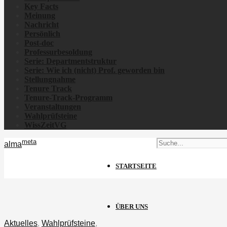
Key Facts
Meinung
Nachricht
Persönlich
Post-doc
Professurbesoldung
Serie: Departmentstruktur
Serie: Wie ich
(nicht)
Prof. geworden bin
Stellungnahme
Tenure Track
Tenure-Track-Programm
Veranstaltungen
Wahlprüfsteine
WissZeitVG
meta
alma
STARTSEITE
ÜBER UNS
Aktuelles
,
Wahlprüfsteine
,