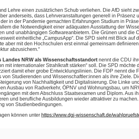
d Lehre einen zusätzlichen Schub verliehen. Die AfD sieht zwa
er anderseits, dass Lehrveranstaltungen generell in Präsenz un
der in der Pandemie gemachten Erfahrungen Studium in Präsenz
allem die Notwendigkeit einer adäquaten Ausstattung der Wissen
inen und unabhängigen Softwareanbietern. Die Grünen und die C
esweit einheitliche „CampusApp“. Die SPD sieht mit Blick auf 
te aber mit den Hochschulen erst einmal gemeinsam definieren, 
uktur abzusichern.“
des Landes NRW als Wissenschaftsstandort
nennt die CDU ihre 
n mit internationaler Strahlkraft stärken“ soll. Die SPD möch
ziert damit eher grobe Entwicklungslinien. Die FDP nennt die
s von Studierenden und Wissenschaftler:innen als ihre Ziele
eigerung von Nachhaltigkeit und Digitalisierung. Die Linke un
inen Ausbau von Radverkehr, ÖPNV und Wohnungsbau, um NRW al
udiengängen mit dem Abschluss Staatsexamen und Diplom. Aus i
eren und berufliche Ausbildungen wieder attraktiver zu machen
ung von Studienbedingungen.
ragen können unter
https://www.dgj-wissenschaft.de/wahlpruefst