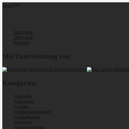
meta
alma
Startseite
Über uns
Kontakt
Mit Unterstützung von
Kategorien
Aktuelles
Allgemein
Corona
Erstberufungsalter
Gastkolumne
Interview
Juniorprofessur