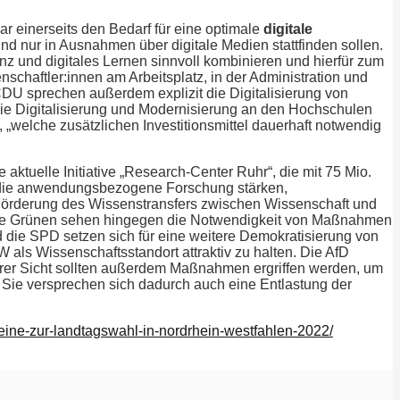
r einerseits den Bedarf für eine optimale
digitale
d nur in Ausnahmen über digitale Medien stattfinden sollen.
 und digitales Lernen sinnvoll kombinieren und hierfür zum
schaftler:innen am Arbeitsplatz, in der Administration und
DU sprechen außerdem explizit die Digitalisierung von
die Digitalisierung und Modernisierung an den Hochschulen
„welche zusätzlichen Investitionsmittel dauerhaft notwendig
aktuelle Initiative „Research-Center Ruhr“, die mit 75 Mio.
te die anwendungsbezogene Forschung stärken,
 Förderung des Wissenstransfers zwischen Wissenschaft und
. Die Grünen sehen hingegen die Notwendigkeit von Maßnahmen
d die SPD setzen sich für eine weitere Demokratisierung von
s Wissenschaftsstandort attraktiv zu halten. Die AfD
hrer Sicht sollten außerdem Maßnahmen ergriffen werden, um
. Sie versprechen sich dadurch auch eine Entlastung der
eine-zur-landtagswahl-in-nordrhein-westfahlen-2022/