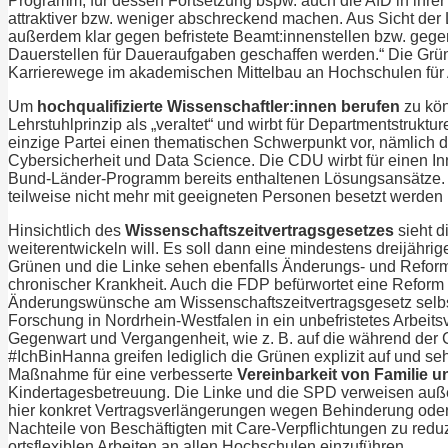
Programm, für dessen Fortsetzung bspw. auch die AfD in ihre
attraktiver bzw. weniger abschreckend machen. Aus Sicht der Li
außerdem klar gegen befristete Beamt:innenstellen bzw. gegen
Dauerstellen für Daueraufgaben geschaffen werden.“ Die Grü
Karrierewege im akademischen Mittelbau an Hochschulen fü
Um
hochqualifizierte
Wissenschaftler:innen berufen
zu kön
Lehrstuhlprinzip als „veraltet“ und wirbt für Departmentstrukt
einzige Partei einen thematischen Schwerpunkt vor, nämlich d
Cybersicherheit und Data Science. Die CDU wirbt für einen In
Bund-Länder-Programm bereits enthaltenen Lösungsansätze. 
teilweise nicht mehr mit geeigneten Personen besetzt werden
Hinsichtlich des
Wissenschaftszeitvertragsgesetzes
sieht 
weiterentwickeln will. Es soll dann eine mindestens dreijähri
Grünen und die Linke sehen ebenfalls Änderungs- und Refor
chronischer Krankheit. Auch die FDP befürwortet eine Reform
Änderungswünsche am Wissenschaftszeitvertragsgesetz selbst, f
Forschung in Nordrhein-Westfalen in ein unbefristetes Arbeit
Gegenwart und Vergangenheit, wie z. B. auf die während der 
#IchBinHanna greifen lediglich die Grünen explizit auf und se
Maßnahme für eine verbesserte
Vereinbarkeit von Familie 
Kindertagesbetreuung. Die Linke und die SPD verweisen auß
hier konkret Vertragsverlängerungen wegen Behinderung oder
Nachteile von Beschäftigten mit Care-Verpflichtungen zu redu
ortsflexiblen Arbeiten an allen Hochschulen einzuführen.