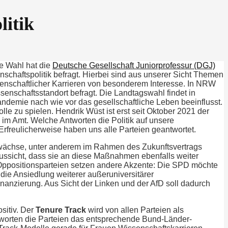
litik
e Wahl hat die
Deutsche Gesellschaft Juniorprofessur (DGJ)
schaftspolitik befragt. Hierbei sind aus unserer Sicht Themen
senschaftlicher Karrieren von besonderem Interesse. In NRW
senschaftsstandort befragt. Die Landtagswahl findet in
Pandemie nach wie vor das gesellschaftliche Leben beeinflusst.
e zu spielen. Hendrik Wüst ist erst seit Oktober 2021 der
im Amt. Welche Antworten die Politik auf unsere
rfreulicherweise haben uns alle Parteien geantwortet.
uwächse, unter anderem im Rahmen des Zukunftsvertrags
Aussicht, dass sie an diese Maßnahmen ebenfalls weiter
 Oppositionsparteien setzen andere Akzente: Die SPD möchte
die Ansiedlung weiterer außeruniversitärer
inanzierung. Aus Sicht der Linken und der AfD soll dadurch
sitiv. Der
Tenure Track
wird von allen Parteien als
worten die Parteien das entsprechende Bund-Länder-