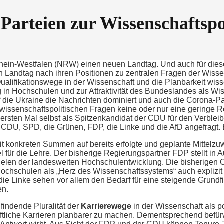
Parteien zur Wissenschaftspo
hein-Westfalen (NRW) einen neuen Landtag. Und auch für dies
n Landtag nach ihren Positionen zu zentralen Fragen der Wissen
ualifikationswege in der Wissenschaft und die Planbarkeit wis
g in Hochschulen und zur Attraktivität des Bundeslandes als Wis
auf die Ukraine die Nachrichten dominiert und auch die Corona-
ssenschaftspolitischen Fragen keine oder nur eine geringe Roll
sten Mal selbst als Spitzenkandidat der CDU für den Verbleib 
 CDU, SPD, die Grünen, FDP, die Linke und die AfD angefragt. E
t konkreten Summen auf bereits erfolgte und geplante Mittelz
 für die Lehre. Der bisherige Regierungspartner FDP stellt in 
 Zielen der landesweiten Hochschulentwicklung. Die bisherigen
ochschulen als „Herz des Wissenschaftssystems“ auch explizit 
 die Linke sehen vor allem den Bedarf für eine steigende Grundf
en.
findende Pluralität der
Karrierewege
in der Wissenschaft als po
tliche Karrieren planbarer zu machen. Dementsprechend befür