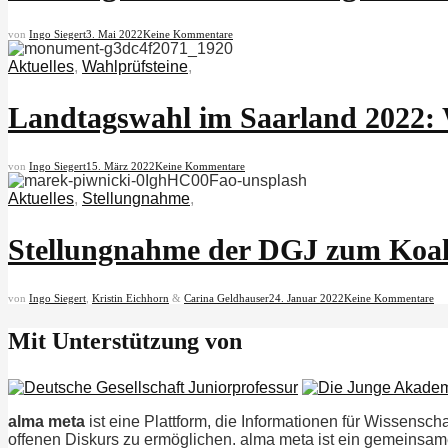
von
Ingo Siegert
3. Mai 2022
Keine Kommentare
Aktuelles
,
Wahlprüfsteine
,
Landtagswahl im Saarland 2022: W
von
Ingo Siegert
15. März 2022
Keine Kommentare
Aktuelles
,
Stellungnahme
,
Stellungnahme der DGJ zum Koali
von
Ingo Siegert
,
Kristin Eichhorn
&
Carina Geldhauser
24. Januar 2022
Keine Kommentare
Mit Unterstützung von
alma meta
ist eine Plattform, die Informationen für Wissenschaf
offenen Diskurs zu ermöglichen. alma meta ist ein gemeinsam