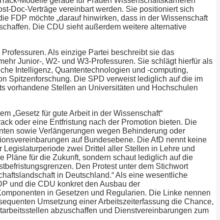
Track-Modelle gerade für Frauen Wissenschaftskarrieren
ost-Doc-Verträge vereinbart werden. Sie positioniert sich
 die FDP möchte „darauf hinwirken, dass in der Wissenschaft
chaffen. Die CDU sieht außerdem weitere alternative
rofessuren. Als einzige Partei beschreibt sie das
 mehr Junior-, W2- und W3-Professuren. Sie schlägt hierfür als
liche Intelligenz, Quantentechnologien und -computing,
on Spitzenforschung. Die SPD verweist lediglich auf die im
ts vorhandene Stellen an Universitäten und Hochschulen
em „Gesetz für gute Arbeit in der Wissenschaft“
ack oder eine Entfristung nach der Promotion bieten. Die
nenten sowie Verlängerungen wegen Behinderung oder
itionsvereinbarungen auf Bundesebene. Die AfD nennt keine
egislaturperiode zwei Drittel aller Stellen in Lehre und
Pläne für die Zukunft, sondern schaut lediglich auf die
tbefristungsgrenzen. Den Protest unter dem Stichwort
chaftslandschaft in Deutschland.“ Als eine wesentliche
DP und die CDU konkret den Ausbau der
 Komponenten in Gesetzen und Regularien. Die Linke nennen
sequenten Umsetzung einer Arbeitszeiterfassung die Chance,
eitarbeitsstellen abzuschaffen und Dienstvereinbarungen zum