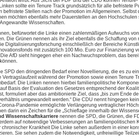
r Antwort wirbt. Aus Sicht der FDP und der CDU können Tenure-
nken sollte ein Tenure Track grundsätzlich für alle befristete P
 befristete Stellen nach der Promotion im Allgemeinen. Selbst
nen möchten ebenfalls mehr Dauerstellen an den Hochschulen s
r Angewandte Wissenschaften.
nen, befürwortet die Linke einen zahlenmäßigen Aufwuchs von P
uren. Die Grünen nennen als ihr Ziel ebenfalls die Schaffung von
ie Digitalisierungsforschung einschließlich der Bereiche Künst
novationsfonds mit zusätzlich 100 Mio. Euro zur Finanzierung v
Die AfD sieht hingegen eher ein Nachwuchsproblem, das berei
 können.
die SPD den dringenden Bedarf einer Novellierung, die es zu ein
ge Vertragslaufzeit während der Promotion sowie einen Tenure Tr
mbedarf. Die Linken nennen hierbei familienpolitische Kompo
 auf Basis der Evaluation des Gesetzes entsprechend der Koal
ormuliert aber das ambitionierte Ziel, dass „bis zum Ende der L
sverhältnis umgewandelt werden.“ Die CDU nennt hingegen keine 
Corona-Pandemie ermöglichte Verlängerung vertraglicher Höchs
hen darin ein Zeichen für die „Schieflage innerhalb der Wissens
und Wissenschaftskarriere
nennen die SPD, die Grünen, die F
erdem auf notwendige Verbesserungen an familienpolitischen
 chronischer Krankheit Die Linke sehen außerdem in einer kon
zieren. Sie sehen zudem die Notwendigkeit, unfreiwillige Teilz