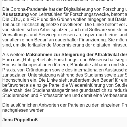
Die Corona-Pandemie hat der Digitalisierung von Forschung un
Ausstattung
von Lehrstühlen für Forschungszwecke, betont ab
Die CDU, die FDP und die Grünen wollen hingegen auf Basis 
Teil auch Hochschulgesetze novellieren. Die Linke betont vor 
von studentischen Arbeitsplätzen, auch mit Software von kle
Verwaltungs- und Serviceprozessen an, bspw. durch eine land
vor allem einen Bedarf an dauerhafter Finanzierung. Sie möch
sind, um die fortlaufende Modernisierung der digitalen Infrastr
Als weitere
Maßnahmen zur Steigerung der
Attraktivität 
Euro das „Ruhrgebiet als Forschungs- und Wissenschaftsregio
Hochschulkooperationen fördern, Bürokratie abbauen und skiz
Praxis, von Gründungen sowie des internationalen Austausch
zur sozialen Unterstützung während des Studiums sowie zur St
Hochschulen ein. Die Linke sieht außerdem den Bedarf für e
befürwortet als einzige Partei die Wiedereinführung von St
die Anzahl der Studienanfänger:innen grundsätzlich zu reduzi
Studierenden und Professor:innen und damit eine Verbesser
Die ausführlichen Antworten der Parteien zu den einzelnen F
nachgelesen werden.
Jens Pöppelbuß