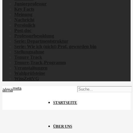
Juniorprofessur
Key Facts
Meinung
Nachricht
Persönlich
Post-doc
Professurbesoldung
Serie: Departmentstruktur
Serie: Wie ich
(nicht)
Prof. geworden bin
Stellungnahme
Tenure Track
Tenure-Track-Programm
Veranstaltungen
Wahlprüfsteine
WissZeitVG
meta
alma
STARTSEITE
ÜBER UNS