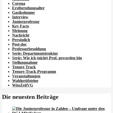
Corona
Erstberufungsalter
Gastkolumne
Interview
Juniorprofessur
Key Facts
Meinung
Nachricht
Persönlich
Post-doc
Professurbesoldung
Serie: Departmentstruktur
Serie: Wie ich
(nicht)
Prof. geworden bin
Stellungnahme
Tenure Track
Tenure-Track-Programm
Veranstaltungen
Wahlprüfsteine
WissZeitVG
Die neuesten Beiträge