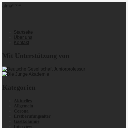
meta
alma
Startseite
Über uns
Kontakt
Mit Unterstützung von
Kategorien
Aktuelles
Allgemein
Corona
Erstberufungsalter
Gastkolumne
Interview