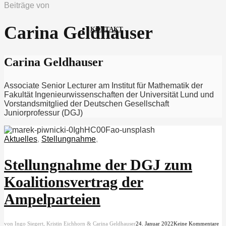
Beiträge von
Carina Geldhauser
KONTAKT
Carina Geldhauser
Associate Senior Lecturer am Institut für Mathematik der
Fakultät Ingenieurwissenschaften der Universität Lund und
Vorstandsmitglied der Deutschen Gesellschaft
Juniorprofessur (DGJ)
Aktuelles
,
Stellungnahme
,
Stellungnahme der DGJ zum
Koalitionsvertrag der
Ampelparteien
von Ingo Siegert, Kristin Eichhorn & Carina Geldhauser
24. Januar 2022
Keine Kommentare