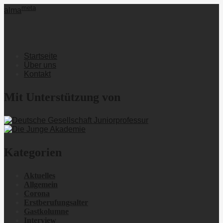
meta
alma
Startseite
Über uns
Kontakt
Mit Unterstützung von
Kategorien
Aktuelles
Allgemein
Corona
Erstberufungsalter
Gastkolumne
Interview