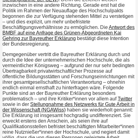
inzwischen in eine andere Richtung. Gerade erst hat die
Politik im Rahmen der Neuauflage des Hochschulpakts
begonnen die zur Verfügung stehenden Mittel zu verstetigen
– und dies explizit, um mehr unbefristete
Beschäftigungsverhältnisse zu ermöglichen. Die
Antwort des
BMBF auf eine Anfrage des Grünen-Abgeordneten Kai
Gehring zur Bayreuther Erklärung
bestätigt diese Intention
der Bundesregierung.
Demgegenüber vertritt die Bayreuther Erklärung durch und
durch die Idee der unternehmerischen Hochschule, die als
vermeintlicher Königsweg – aufgrund der nur sehr bedingten
Übertragbarkeit privatwirtschaftlicher Prozesse auf
öffentliche Bildungsstätten und Forschungseinrichtungen mit
ihrer gesamtgesellschaftlichen Verantwortung – ohnehin
endlich einmal ernsthaft zu hinterfragen wäre. Folgende
Punkte sind an der Bayreuther Erklärung besonders
problematisch – und ihre Kritiker*innen vor allem auf
Twitter
sowie in der
Stellungnahme des Netzwerks für Gute Arbeit in
der Wissenschaft (NGAWiss)
haben sie wiederholt genannt:
Die Erklärung ist insgesamt hochgradig undifferenziert. Sie
erweckt erstens den Anschein, als seien ihre auf
Qualifikationsstellen befristet beschäftigten Mitarbeiter*innen
reine Nutznießer*innen der Hochschule, und negiert damit
völlig, dass die von diesen Personen geleistete Arbeit