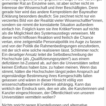
gemeinter Rat an Einzelne sein, ist aber sicher nicht im
Interesse der Wissenschaft und ihrer Beschäftigten. Denn
gerade hier wird das andere Kernproblem der Bayreuther
Erklärung besonders deutlich: Sie zeichnet nicht nur ein
verzerrtes Bild von der Realität vieler Wissenschaftler*innen,
sondern sie nimmt die konstatierte Situation außerdem
einfach hin. Folglich kann sie ihre Kritiker*innen auf nichts
als die Möglichkeit des Systemausstiegs verweisen. Mit
dieser recht hilflosen Reaktion wird freilich die Chance
vertan, eine zeitgemäße Personalpolitik ins Auge zu fassen
und von der Politik die Rahmenbedingungen einzufordern,
mit der sich eine solche realisieren lässt. Schlimmer noch:
Ein derartiger Ansatz leitet die Selbstbeschreibung der
Hochschule (als „Qualifizierungssystem“) aus einem
defizitären Ist-Zustand ab, auf den die Universitäten selbst
keinen Einfluss haben bzw. zu haben meinen. Wenn das
stimmt, hätten die Hochschulen längst jeden Anspruch auf
eigenständige Bestimmung ihres Kerngeschäfts fallen
gelassen und wären in dieser Hinsicht völlig von
wissenschaftsexternen Faktoren abhängig. Kann das
wirklich der Eindruck sein, den wir alle, die Kanzlerinnen und
Kanzler eingeschlossen, der Öffentlichkeit von
unseren
Universitäten vermitteln wollen?
Nichts spricht gegen Klarstellungen und alternative