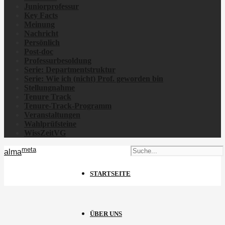
Juniorprofessur
Key Facts
Meinung
Nachricht
Persönlich
Post-doc
Professurbesoldung
Serie: Departmentstruktur
Serie: Wie ich
(nicht)
Prof. geworden bin
Stellungnahme
Tenure Track
Tenure-Track-Programm
Veranstaltungen
Wahlprüfsteine
WissZeitVG
meta
alma
STARTSEITE
ÜBER UNS