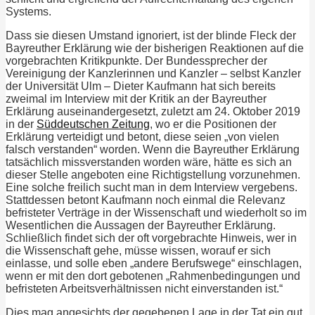
Systems.
Dass sie diesen Umstand ignoriert, ist der blinde Fleck der
Bayreuther Erklärung wie der bisherigen Reaktionen auf die
vorgebrachten Kritikpunkte. Der Bundessprecher der
Vereinigung der Kanzlerinnen und Kanzler – selbst Kanzler
der Universität Ulm – Dieter Kaufmann hat sich bereits
zweimal im Interview mit der Kritik an der Bayreuther
Erklärung auseinandergesetzt, zuletzt am 24. Oktober 2019
in der
Süddeutschen Zeitung
, wo er die Positionen der
Erklärung verteidigt und betont, diese seien „von vielen
falsch verstanden“ worden. Wenn die Bayreuther Erklärung
tatsächlich missverstanden worden wäre, hätte es sich an
dieser Stelle angeboten eine Richtigstellung vorzunehmen.
Eine solche freilich sucht man in dem Interview vergebens.
Stattdessen betont Kaufmann noch einmal die Relevanz
befristeter Verträge in der Wissenschaft und wiederholt so im
Wesentlichen die Aussagen der Bayreuther Erklärung.
Schließlich findet sich der oft vorgebrachte Hinweis, wer in
die Wissenschaft gehe, müsse wissen, worauf er sich
einlasse, und solle eben „andere Berufswege“ einschlagen,
wenn er mit den dort gebotenen „Rahmenbedingungen und
befristeten Arbeitsverhältnissen nicht einverstanden ist.“
Dies mag angesichts der gegebenen Lage in der Tat ein gut