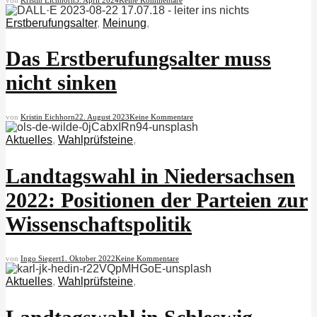
Erstberufungsalter
,
Meinung
,
Das Erstberufungsalter muss
nicht sinken
von
Kristin Eichhorn
22. August 2023
Keine Kommentare
Aktuelles
,
Wahlprüfsteine
,
Landtagswahl in Niedersachsen
2022: Positionen der Parteien zur
Wissenschaftspolitik
von
Ingo Siegert
1. Oktober 2022
Keine Kommentare
Aktuelles
,
Wahlprüfsteine
,