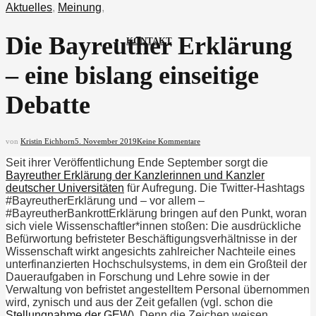
Aktuelles
,
Meinung
,
Die Bayreuther Erklärung
KONTAKT
– eine bislang einseitige
Debatte
von
Kristin Eichhorn
5. November 2019
Keine Kommentare
Seit ihrer Veröffentlichung Ende September sorgt die
Bayreuther Erklärung der Kanzlerinnen und Kanzler
deutscher Universitäten
für Aufregung. Die Twitter-Hashtags
#BayreutherErklärung und – vor allem –
#BayreutherBankrottErklärung bringen auf den Punkt, woran
sich viele Wissenschaftler*innen stoßen: Die ausdrückliche
Befürwortung befristeter Beschäftigungsverhältnisse in der
Wissenschaft wirkt angesichts zahlreicher Nachteile eines
unterfinanzierten Hochschulsystems, in dem ein Großteil der
Daueraufgaben in Forschung und Lehre sowie in der
Verwaltung von befristet angestelltem Personal übernommen
wird, zynisch und aus der Zeit gefallen (vgl. schon die
Stellungnahme der GEW
). Denn die Zeichen weisen