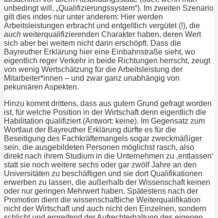
unbedingt will, „Qualifizierungssystem“). Im zweiten Szenario
gilt dies indes nur unter anderem: Hier werden
Arbeitsleistungen erbracht und entgeltlich vergütet (!), die
auch
weiterqualifizierenden Charakter haben, deren Wert
sich aber bei weitem nicht darin erschöpft. Dass die
Bayreuther Erklärung hier eine Einbahnstraße sieht, wo
eigentlich reger Verkehr in beide Richtungen herrscht, zeugt
von wenig Wertschätzung für die Arbeitsleistung der
Mitarbeiter*innen – und zwar ganz unabhängig von
pekuniären Aspekten.
Hinzu kommt drittens, dass aus gutem Grund gefragt worden
ist, für welche Position in der Wirtschaft denn eigentlich die
Habilitation qualifiziert (Antwort: keine). Im Gegensatz zum
Wortlaut der Bayreuther Erklärung dürfte es für die
Beseitigung des Fachkräftemangels sogar zweckmäßiger
sein, die ausgebildeten Personen möglichst rasch, also
direkt nach ihrem Studium in die Unternehmen zu ‚entlassen‘
statt sie noch weitere sechs oder gar zwölf Jahre an den
Universitäten zu beschäftigen und sie dort Qualifikationen
erwerben zu lassen, die außerhalb der Wissenschaft keinen
oder nur geringen Mehrwert haben. Spätestens nach der
Promotion dient die wissenschaftliche Weiterqualifikation
nicht der Wirtschaft und auch nicht den Einzelnen, sondern
schlicht und ergreifend der Aufrechterhaltung des eigenen