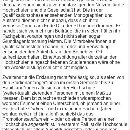
durchaus einen nicht zu vernachlässigenden Nutzen für die
Hochschulen und die Gesellschaft hat. Die in der
Qualifikationsphase entstehenden Monographien und
Aufsätze dienen nicht nur dazu, dass sich ihr*e
Verfasser*innen am Ende Dr. oder PD nennen können. Es
handelt sich vielmehr um Beiträge, die in vielen Fällen ihr
Fachgebiet voranbringen und nicht selten sogar
Grundlagenforschung leisten. Die Mitarbeiter*innen auf
Qualifikationsstellen haben in Lehre und Verwaltung
entscheidenden Anteil daran, den Betrieb vor Ort
aufrechtzuerhalten. Eine Ausbildung aller derzeit an den
Hochschulen eingeschriebenen Studierenden wäre ohne
ihre Arbeitsleistung schlicht nicht möglich.
Zweitens tut die Erklärung recht fahrlässig so, als seien von
den Studienanfänger*innen im ersten Semester bis zu
Habilitand*innen alle sich an der Hochschule
(weiter-)qualifizierenden Personen mit einem Maß zu
messen. Dem ist zurecht entschieden widersprochen
worden: Es macht einen Unterschied, ob jemand an einer
Hochschule
studiert
– und in manchen Fächern (aber
wohlgemerkt nicht in allen!) schließt das das
Promotions
studium
ein – oder ob eine Person an einer
Hochschule
angestellt
ist. In ersterem Fall ist die Hochschule
tatsächlich vor allem Ausbildungsstätte (oder, wenn man