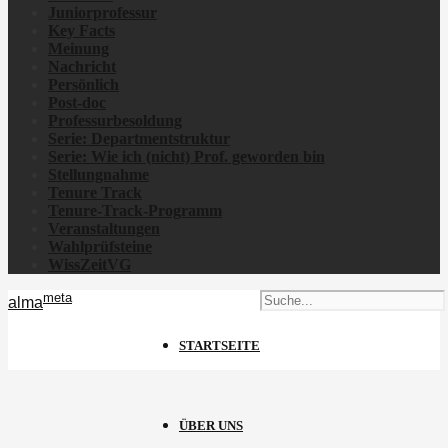
Juniorprofessur
Key Facts
Meinung
Nachricht
Persönlich
Post-doc
Professurbesoldung
Serie: Departmentstruktur
Serie: Wie ich
(nicht)
Prof. geworden bin
Stellungnahme
Tenure Track
Tenure-Track-Programm
Veranstaltungen
Wahlprüfsteine
WissZeitVG
meta
alma
STARTSEITE
ÜBER UNS