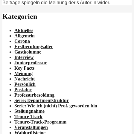
Beiträge spiegeln die Meinung der:s Autor:in wider.
Kategorien
Aktuelles
Allgemein
Corona
Erstberufungsalter
Gastkolumne
Interview
Juniorprofessur
Key Facts
Meinung
Nachricht
Persönlich
Post-doc
Professurbesoldung
Serie: Departmentstruktur
Serie: Wie ich
(nicht)
Prof. geworden bin
Stellungnahme
Tenure Track
Tenure-Track-Programm
Veranstaltungen
Wahlprüfsteine