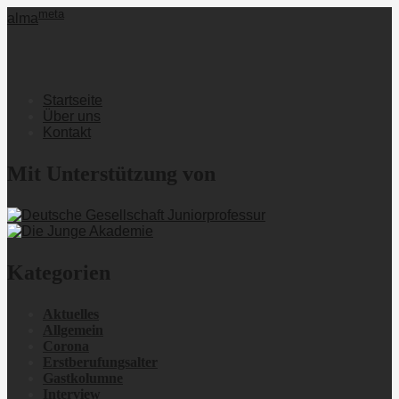
meta
alma
Startseite
Über uns
Kontakt
Mit Unterstützung von
Kategorien
Aktuelles
Allgemein
Corona
Erstberufungsalter
Gastkolumne
Interview